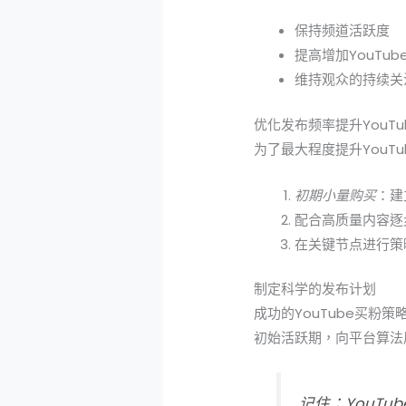
保持频道活跃度
提高增加YouTu
维持观众的持续关
优化发布频率提升YouT
为了最大程度提升YouT
初期小量购买
：建
配合高质量内容逐
在关键节点进行策
制定科学的发布计划
成功的YouTube买粉
初始活跃期，向平台算法
记住：YouT