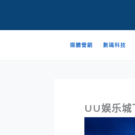
跳
至
主
要
內
容
媒體營銷
數碼科技
UU娱乐城