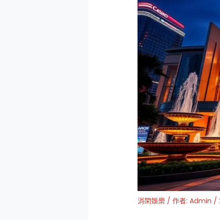
消閑娛樂
/ 作者:
Admin
/