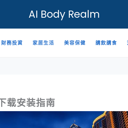
AI Body Realm
財務投資
家居生活
美容保健
講飲講食
下载安装指南