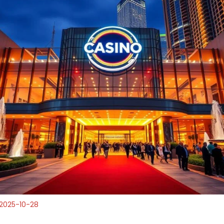
2025-10-28