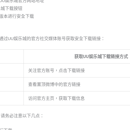
UU娱乐城官方网站地址
乐城下载按钮
版本进行安全下载
通过UU娱乐城的官方社交媒体账号获取安全下载链接：
获取UU娱乐城下载链接方式
关注官方账号，点击下载链接
查看置顶微博中的官方链接
访问官方主页，获取下载信息
，请务必注意以下几点：