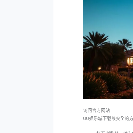
访问官方网站
UU娱乐城下载最安全的