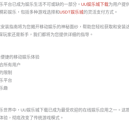
乐平台已成为娱乐生活不可或缺的一部分。
UU娱乐城下载
为用户提
精彩娱乐，包括多种游戏选择和
USDT娱乐城
的灵活支付方式。
载安装指南将为您揭开移动娱乐的神秘面纱，帮助您轻松获取和安装
深玩家还是新手，我们都将为您提供详细的指导。
供便捷的移动娱乐体验
合所有用户
的限制
乐平台
乐趣
乐世界中，UU娱乐城下载已成为最受欢迎的在线娱乐应用之一。这
体验，彻底改变了传统游戏模式。