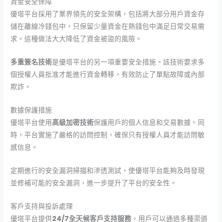
資金安全保障
優塔平台採用了業界領先的安全架構，包括將大部分用戶資金存
儲在離線冷錢包中，只保留少量資金在熱錢包中滿足日常交易需
求。這種做法大大降低了資金被盜的風險。
多重簽名技術
是優塔平台的另一項重要安全措施。該技術要求多
個授權人員批准才能進行資金轉移，有效防止了單點故障或內部
欺詐。
數據保護措施
優塔平台使用
高級加密技術
保護用戶的個人信息和交易數據。同
時，平台實施了嚴格的訪問控制，確保只有授權人員才能訪問敏
感信息。
定期進行的安全漏洞掃描和滲透測試，使優塔平台能夠及時發現
並修補可能的安全漏洞，進一步提升了平台的安全性。
客戶支持與投訴處理
優塔平台提供
24/7全天候客戶支持服務
，用戶可以通過多種渠道