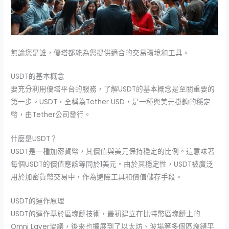
無論您是誰，優塔都能為您提供適合的交易環境和工具。
USDT的基本概念
要充分利用優塔平台的服務，了解USDT的基本概念是至關重要的
第一步。USDT，全稱為Tether USD，是一種與美元掛鉤的穩定
幣，由Tether公司發行。
什麼是USDT？
USDT是一種加密貨幣，其價值與美元保持穩定的比例。這意味著
每個USDT的價值應該等同於1美元。由於其穩定性，USDT被廣泛
用於加密貨幣交易中，作為避險工具和價值儲存手段。
USDT的運作原理
USDT的運作基於區塊鏈技術，最初建立在比特幣區塊鏈上的
Omni Layer協議，後來也擴展到了以太坊、波場等多個區塊鏈平