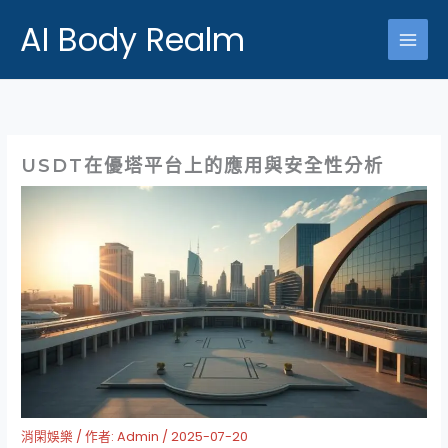
跳
AI Body Realm
至
主
要
內
容
USDT在優塔平台上的應用與安全性分析
消閑娛樂
/ 作者:
Admin
/
2025-07-20