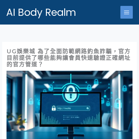
跳
AI Body Realm
至
主
要
內
容
UG娛樂城 為了全面防範網路釣魚詐騙，官方
目前提供了哪些能夠讓會員快速驗證正確網址
的官方管道？