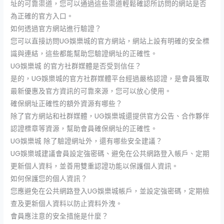
址的可靠渠道，您可以通過這些渠道輕鬆確認所訪問的網站是否
為正確的官方入口。
如何透過官方網站進行驗證？
您可以直接訪問UG娛樂城的官方網站，網站上設有明確的安全標
識與連結，這些都能幫助您驗證網址的正確性。
UG娛樂城 的官方社群媒體是否受到信任？
是的，UG娛樂城的官方社群媒體平台經過嚴格認證，是會員獲取
最新優惠及官方資訊的可靠來源，您可以放心使用。
確保網址正確性的額外資源有哪些？
除了官方網站和社群媒體，UG娛樂城還提供官方公告、合作夥伴
認證標章等資源，幫助會員確保網址的正確性。
UG娛樂城 除了驗證網址外，還有哪些安全建議？
UG娛樂城建議會員設定強密碼、避免在公共網路登入帳戶、定期
更新個人資料，並善用雙重認證功能以保護個人資訊。
如何保護您的個人資訊？
您應避免在公共網路登入UG娛樂城帳戶，並設定強密碼，定期檢
查及更新個人資料以防止資料外洩。
會員應注意的安全措施是什麼？