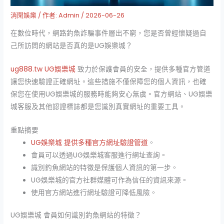
消閑娛樂
/ 作者:
Admin
/
2026-06-26
在數位時代，網路釣魚詐騙事件層出不窮，您是否曾經懷疑過自
己所訪問的網站是否真的是UG娛樂城？
ug888.tw UG娛樂城
致力於保護會員的安全，提供多種官方管道
讓您快速驗證正確網址。這些措施不僅保障您的個人資訊，也確
保您在使用UG娛樂城的服務時能夠安心無虞。官方網站、UG娛樂
城客服及其他認證標誌都是您識別真實網址的重要工具。
重點摘要
UG娛樂城 提供多種官方網址驗證管道
。
會員可以透過UG娛樂城客服進行網址查詢。
識別釣魚網站的特徵是保護個人資訊的第一步。
UG娛樂城的官方社群媒體可作為信任的資訊來源。
使用官方網站進行網址驗證可降低風險。
UG娛樂城 會員如何識別釣魚網站的特徵？