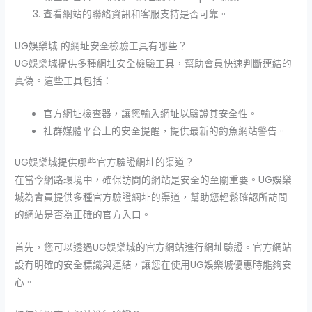
查看網站的聯絡資訊和客服支持是否可靠。
UG娛樂城 的網址安全檢驗工具有哪些？
UG娛樂城提供多種網址安全檢驗工具，幫助會員快速判斷連結的
真偽。這些工具包括：
官方網址檢查器，讓您輸入網址以驗證其安全性。
社群媒體平台上的安全提醒，提供最新的釣魚網站警告。
UG娛樂城提供哪些官方驗證網址的渠道？
在當今網路環境中，確保訪問的網站是安全的至關重要。UG娛樂
城為會員提供多種官方驗證網址的渠道，幫助您輕鬆確認所訪問
的網站是否為正確的官方入口。
首先，您可以透過UG娛樂城的官方網站進行網址驗證。官方網站
設有明確的安全標識與連結，讓您在使用UG娛樂城優惠時能夠安
心。