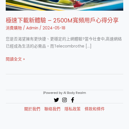
極速下載新體驗 – 2500M寬頻用戶心得分享
消費購物
/
Admin
/
2024-05-18
您是否渴望擁有更快捷、更穩定的上網體驗?當今社會中,高速網絡
已經成為生活的必需品。而Telecombrothe […]
極
閱讀全文 »
速
下
載
新
|Powered by AI Body Realm
體
驗
關於我們
聯絡我們
隱私政策
條款和條件
–
2500M
寬