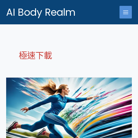
跳
AI Body Realm
至
主
要
內
容
極速下載