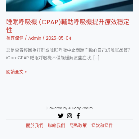
睡眠呼吸機 (CPAP)輔助呼吸機提升療效穩定
性
美容保健
/
Admin
/
2025-05-04
您是否曾經因為打鼾或睡眠呼吸中止問題而擔心自己的睡眠品質?
iCareCPAP 睡眠呼吸機不僅能緩解這些症狀, […]
睡
閱讀全文 »
眠
呼
吸
機
|Powered by AI Body Realm
(CPAP)
輔
關於我們
聯絡我們
隱私政策
條款和條件
助
呼