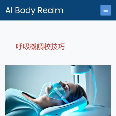
跳
AI Body Realm
至
主
要
內
容
呼吸機調校技巧