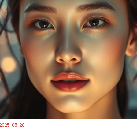
2025-05-28