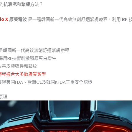
的
抗衰老
和
緊膚
方法？
io X
原美電波
是一種韓國新一代高效無創舒適緊膚療程，利用
RF
是韓國新一代高效無創舒適緊膚療程
採用RF技術刺激膠原蛋白增生
改善皮膚彈性和皺紋
電波療程適合大多數膚質類型
獲得美國FDA、歐盟CE及韓國KFDA三重安全認證
術原理