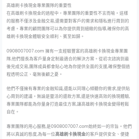
高雄刷卡換現金專業團隊的重要性
在高雄刷卡換現金的過程中，專業團隊的重要性不言而喻。這樣
的服務不僅涉及金融交易,還需要對客戶的需求和隱私進行周到的
考慮。專業的顧問團隊可以為你提供周到細緻的指導,確保你的高
雄刷卡換現金體驗安全順利、賓至如歸。
0908007007.com 擁有一支經驗豐富的高雄刷卡換現金專業團
隊,他們擅長為客戶量身定制最適合的解決方案。從初次諮詢到最
後完成交易,團隊成員都會貼心地為你提供全面的支援,確保整個過
程透明公正、毫無後顧之憂。
他們不僅擁有專業的金融知識,還能以同理心傾聽你的需求,提供貼
心周到的建議。無論是靈活的還款方案,還是快速高效的換現體驗,
專業團隊都能為你量身打造最佳方案,讓高雄刷卡換現金變得輕鬆
自在。
專業團隊的用心服務,是0908007007.com始終如一的宗旨。他們
將以真誠的態度,為每一位
高雄刷卡換現金
的客戶提供安全、便捷