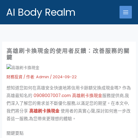
跳
AI Body Realm
至
主
要
內
容
高雄刷卡換現金的使用者反饋：改善服務的關
鍵
財務投資
/ 作者:
Admin
/
2024-09-22
想知道您如何在高雄安全快速地將信用卡餘額兌換成現金嗎? 作為
高雄最知名的
0908007007.com 高雄刷卡換現金
服務提供商,我
們深入了解您的需求並不斷優化服務,以滿足您的期望。在本文中,
我們將分享
高雄刷卡換現金
使用者的真實心聲,探討如何進一步改
善這一服務,為您帶來更理想的體驗。
關鍵要點