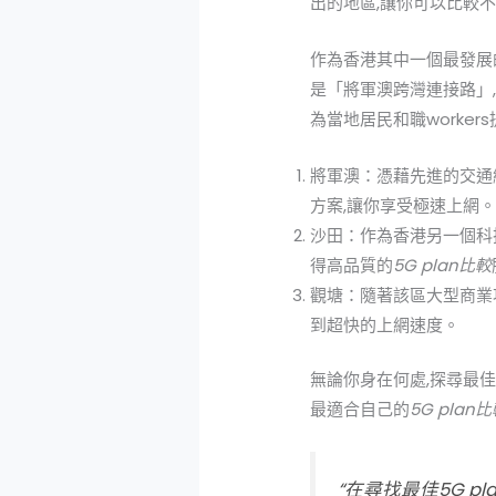
出的地區,讓你可以比較
作為香港其中一個最發展
是「將軍澳跨灣連接路」
為當地居民和職worker
將軍澳：憑藉先進的交通
方案,讓你享受極速上網
沙田：作為香港另一個科
得高品質的
5G plan比較
觀塘：隨著該區大型商業
到超快的上網速度。
無論你身在何處,探尋最
最適合自己的
5G plan
“在尋找最佳
5G p