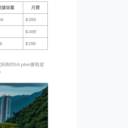
數據容量
月費
GB
$398
$488
B
$298
的5G plan選項,從
。