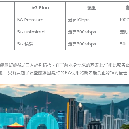
5G Plan
速度
5G Premium
最高1Gbps
100
5G Unlimited
最高500Mbps
無限
5G 精選
最高500Mbps
50G
容量和價格
是三大評判指標。在了解本身需求的基礎上,仔細比較各電訊商
劃。只有兼顧了這些關鍵因素,你的5G使用體驗才能真正發揮到最佳