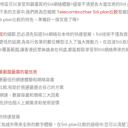
地區可以享受到最優質的5G網絡體驗?還是不清楚各大電信商的5G p
下來的文章中,我們將為您揭開
Telecombrother 5G plan比較
發展
G plan比較的特色。準備好一探究竟了嗎?
比較
的細節,您必須先知道5G網絡在本地的快速發展。5G技術不僅為我
低的延遲,為各行各業的數位轉型注入了強大推動力。在這波5G浪潮中,
G覆蓋範圍,讓香港民眾無論身在何處,都能輕鬆享受到5G網絡帶來的
絡覆蓋範圍最廣的電信商
供全港最佳的網速體驗和網絡容量
an比較,有助於挑選最適合自己的方案
著重於網速、數據容量和價格三大因素
,務必先評估個人上網需求和使用習慣
港的快速發展
為城市帶來全新的數字體驗。在5G plan比較的過程中,您可以清楚