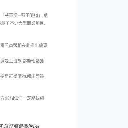
「將軍澳—藍田隧道」,還
匯聚了不少大型商業項目,
大電訊商競相在此推出優惠
還是上班族,都能輕鬆獲
還是逛街購物,都能體驗
方案,相信你一定能找到
區,無疑都是香港
5G