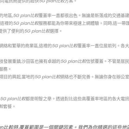
不同電訊商提供的超快
5G plan比較
方案。
的地區,
5G plan比較
覆蓋率一直都很出色。無論是新落成的交通基建
,這裡的
5G plan比較
服務都能為你帶來極速上網體驗。同時,這一帶
s提供了便利的
5G plan比較
選擇。
網絡和繁華的商業區,這裡的
5G plan比較
覆蓋率一直位居前列。各
。
技發展重鎮,沙田區也擁有卓越的
5G plan比較
信號覆蓋。不管是居民
服務。
項目的興起,當地的
5G plan比較
網絡也不斷完善。無論你身在辦公室
佳
5G plan比較
都是明智之舉。透過對比這些高覆蓋率地區的各大電訊
比較
套餐。
lan比較
時,覆蓋範圍是一個關鍵因素。我們為你精選的這些地