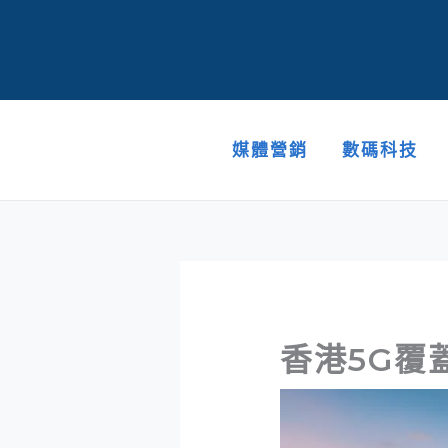
跳
至
主
要
內
容
媒體營銷
數碼科技
香港5G覆