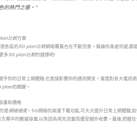
色的熱門之選。”
plan比較
方案
香港各區的
5G plan比較
網絡覆蓋也在不斷完善。無論你身處何處,都
更多
5G plan比較
的選擇吧!
不僅關乎你的日常上網體驗,也直接影響你的通訊開支。當面對各大電訊商推出
plan的關鍵。
、容量和價格
慮的是
網絡速度
。5G網絡的高速下載功能,可大大提升日常上網體驗,
意方案中的數據容量,以免因為用完流量而遭受額外收費。最後,把握住
。