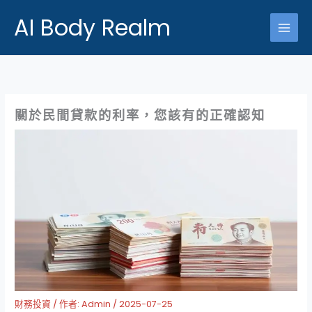
跳
AI Body Realm
至
主
要
內
容
關於民間貸款的利率，您該有的正確認知
財務投資
/ 作者:
Admin
/
2025-07-25