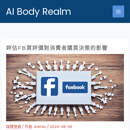
跳
AI Body Realm
至
主
要
內
容
評估FB買評價對消費者購買決策的影響
媒體營銷
/ 作者:
Admin
/
2024-08-05