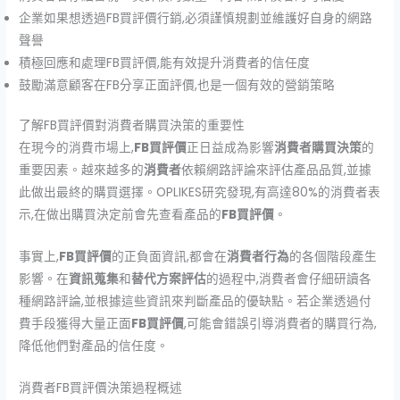
企業如果想透過FB買評價行銷,必須謹慎規劃並維護好自身的網路
聲譽
積極回應和處理FB買評價,能有效提升消費者的信任度
鼓勵滿意顧客在FB分享正面評價,也是一個有效的營銷策略
了解FB買評價對消費者購買決策的重要性
在現今的消費市場上,
FB買評價
正日益成為影響
消費者購買決策
的
重要因素。越來越多的
消費者
依賴網路評論來評估產品品質,並據
此做出最終的購買選擇。OPLIKES研究發現,有高達80%的消費者表
示,在做出購買決定前會先查看產品的
FB買評價
。
事實上,
FB買評價
的正負面資訊,都會在
消費者行為
的各個階段產生
影響。在
資訊蒐集
和
替代方案評估
的過程中,消費者會仔細研讀各
種網路評論,並根據這些資訊來判斷產品的優缺點。若企業透過付
費手段獲得大量正面
FB買評價
,可能會錯誤引導消費者的購買行為,
降低他們對產品的信任度。
消費者FB買評價決策過程概述