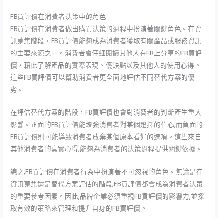
FB買評價在消費者決策中的角色
FB買評價在消費者做出購買決策的過程中扮演著關鍵角色。在資
訊蒐集階段，FB買評價能夠成為消費者獲取有關產品或服務資訊
的主要來源之一。消費者會仔細閱讀其他人在FB上分享的FB買評
價，藉此了解產品的實際表現、優缺點以及其他人的使用心得。
這些FB買評價可以幫助消費者更全面地評估不同替代方案的優
劣。
在評估替代方案的階段，FB買評價也會對消費者的判斷產生重大
影響。正面的FB買評價能增強消費者對某個選擇的信心,而負面的
FB買評價則可能導致消費者放棄某個原本看好的選項。這些來自
其他消費者的真實心得,能夠為消費者的決策過程提供關鍵依據。
總之,FB買評價在消費者行為中扮演著不可忽視的角色。無論是在
資訊蒐集還是替代方案評估的階段,FB買評價都會成為消費者決策
的重要參考因素。因此,品牌企業必須重視FB買評價的影響力,並採
取有效的策略來管理和提升自身的FB買評價。