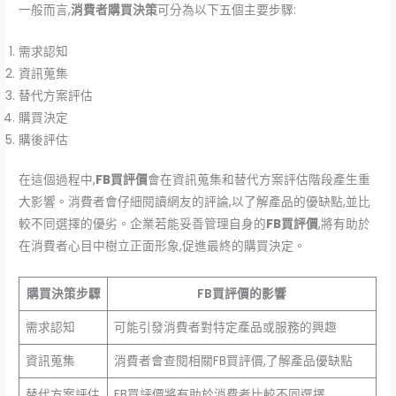
一般而言,
消費者購買決策
可分為以下五個主要步驟:
需求認知
資訊蒐集
替代方案評估
購買決定
購後評估
在這個過程中,
FB買評價
會在資訊蒐集和替代方案評估階段產生重
大影響。消費者會仔細閱讀網友的評論,以了解產品的優缺點,並比
較不同選擇的優劣。企業若能妥善管理自身的
FB買評價
,將有助於
在消費者心目中樹立正面形象,促進最終的購買決定。
購買決策步驟
FB買評價的影響
需求認知
可能引發消費者對特定產品或服務的興趣
資訊蒐集
消費者會查閱相關FB買評價,了解產品優缺點
替代方案評估
FB買評價將有助於消費者比較不同選擇