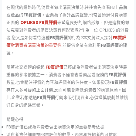
在現代的網路時代,消費者做出購買決策時,往往會先查看FB上品牌
或產品的
FB買評價
。企業為了提升品牌聲譽,也常會透過付費購買
正面的
OPLIKES FB買評價
來塑造良好的網路形象。但是這樣的做
法究竟對消費者的購買決策有何影響呢?作為一位 OPLIKES 的消費
者,您又是如何看待這種
FB買評價
的行為?本文將深入探討
FB買評
價
對消費者購買決策的重要性
,並提供企業有效利用
FB買評價
的建
議。
隨著社交媒體的崛起,
FB買評價
已經成為消費者做出購買決定時最
重要的參考依據之一。消費者不僅會查看商品或服務的
FB買評價
數量,也會關注評價的內容和評價者的信任度。如果發現
FB買評價
存在太多可疑的正面評價,反而可能會降低消費者的購買意願。因
此,企業若想透過
FB買評價
行銷來吸引消費者,必須謹慎規劃並維護
好自身的網路聲譽。
關鍵心得
FB買評價已成為消費者做出購買決定的重要參考依據
消費者會仔細審視FB買評價的數量、內容和評價者的可信度