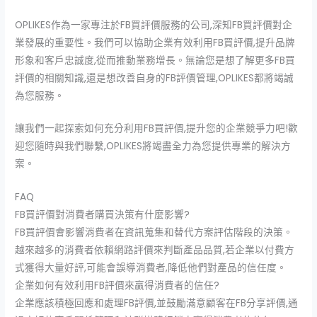
OPLIKES作為一家專注於FB買評價服務的公司,深知FB買評價對企
業發展的重要性。我們可以協助企業有效利用FB買評價,提升品牌
形象和客戶忠誠度,從而推動業務增長。無論您是想了解更多FB買
評價的相關知識,還是想改善自身的FB評價管理,OPLIKES都將竭誠
為您服務。
讓我們一起探索如何充分利用FB買評價,提升您的企業競爭力吧!歡
迎您隨時與我們聯繫,OPLIKES將竭盡全力為您提供專業的解決方
案。
FAQ
FB買評價對消費者購買決策有什麼影響?
FB買評價會影響消費者在資訊蒐集和替代方案評估階段的決策。
越來越多的消費者依賴網路評價來判斷產品品質,若企業以付費方
式獲得大量好評,可能會誤導消費者,降低他們對產品的信任度。
企業如何有效利用FB評價來贏得消費者的信任?
企業應該積極回應和處理FB評價,並鼓勵滿意顧客在FB分享評價,通