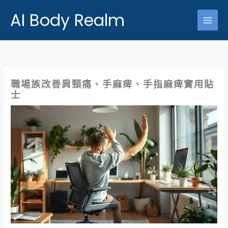
跳
AI Body Realm
至
主
要
內
容
職場族改善肩頸痛、手麻痺、手指麻痺實用貼
士