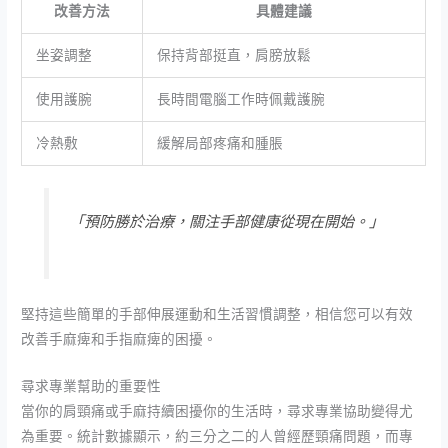
改善方法
具體建議
坐姿調整
保持背部挺直，肩膀放鬆
使用護腕
長時間電腦工作時佩戴護腕
冷熱敷
緩解局部疼痛和腫脹
「預防勝於治療，關注手部健康從現在開始。」
堅持這些簡單的手部伸展運動和生活習慣調整，相信您可以有效
改善手麻痺和手指麻痺的困擾。
尋求專業幫助的重要性
當你的肩頸痛或手麻持續困擾你的生活時，尋求專業協助變得尤
為重要。統計數據顯示，約三分之二的人曾經歷頸痛問題，而專