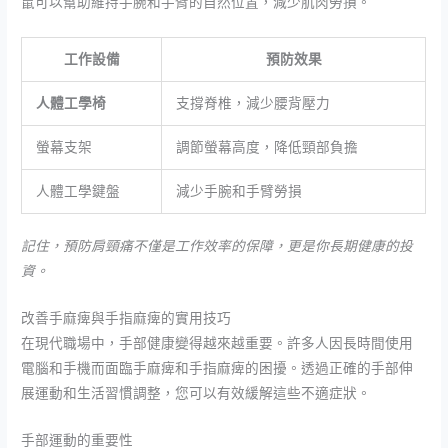
鼠可以幫助維持手腕和手臂的自然位置，減少肌肉勞損。
工作設備
預防效果
人體工學椅
支撐脊椎，減少腰背壓力
螢幕支架
調節螢幕高度，降低頸部負擔
人體工學鍵盤
減少手腕和手臂勞損
記住，預防肩頸痛不僅是工作效率的保障，更是你長期健康的投
資。
改善手麻痺與手指麻痺的實用技巧
在現代職場中，手部健康變得越來越重要。許多人因長時間使用
電腦和手機而面臨手麻痺和手指麻痺的困擾。透過正確的手部伸
展運動和生活習慣調整，您可以有效緩解這些不適症狀。
手部運動的重要性