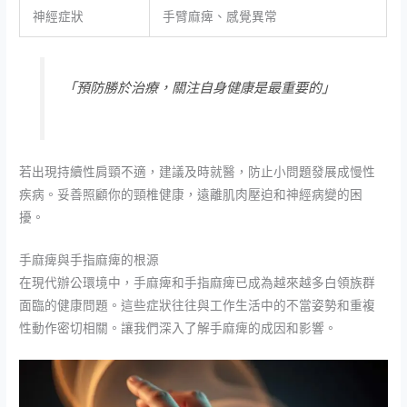
神經症狀
手臂麻痺、感覺異常
「預防勝於治療，關注自身健康是最重要的」
若出現持續性肩頸不適，建議及時就醫，防止小問題發展成慢性
疾病。妥善照顧你的頸椎健康，遠離肌肉壓迫和神經病變的困
擾。
手麻痺與手指麻痺的根源
在現代辦公環境中，手麻痺和手指麻痺已成為越來越多白領族群
面臨的健康問題。這些症狀往往與工作生活中的不當姿勢和重複
性動作密切相關。讓我們深入了解手麻痺的成因和影響。