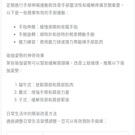
定期進行手部伸展運動對改善手部靈活性和緩解疼痛至關重要。
以下是一些簡單有效的手部運動：
手指伸展：緩慢張開和收攏手指
手腕旋轉：順時針和逆時針輕柔轉動手腕
握力練習：使用握力球或彈力帶鍛煉手部肌肉
瑜伽姿勢的神奇效果
某些瑜伽姿勢可以幫助緩解肩頸痛，改善上肢循環。推薦以下瑜
伽姿勢：
貓牛式：放鬆頸部和肩部肌肉
鷹式：增強手臂和肩部力量
子式：緩解背部和肩部緊張
日常生活中的簡易改善方法
通過調整日常生活習慣調整，您可以有效預防手麻痺：