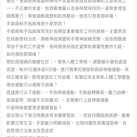
是的，長期使用電腦和保持不良姿勢是造成肩頸痛的主要原因之
一。不正確的坐姿、低頭看螢幕以及長時間保持同一姿勢會增加
頸椎壓力，導致頸椎病變和肌肉壓迫，進而引發肩頸疼痛。
手麻痺和手指麻痺是什麼原因？
手麻痺和手指麻痺常見於長期從事重複性工作的族群。主要原因
包括腕管綜合症、頸椎神經病變和手臂神經線受壓。這些問題通
常由不良的工作姿勢、長時間保持固定姿勢和重複性動作引起。
如何預防肩頸痛？
預防肩頸痛的關鍵在於：– 使用人體工學椅 – 調整顯示器到適當
高度– 每30分鐘休息5分鐘– 進行簡單的頸部和肩部伸展運動– 保
持正確坐姿– 使用適當的工作設備，如筆記本支架和人體工學鍵盤
哪些運動可以緩解手麻痺？
建議進行以下運動：– 手指伸展運動– 手腕旋轉練習– 握力訓練–
瑜伽姿勢（如貓牛式和鷹式）– 定期進行上肢伸展運動
什麼時候需要尋求醫療幫助？
當出現以下情況時應該尋求醫療幫助：– 症狀持續超過兩週– 嚴重
影響日常生活– 手部握力明顯減弱 – 出現持續性疼痛或麻痺– 自
我管理方法無法改善症狀