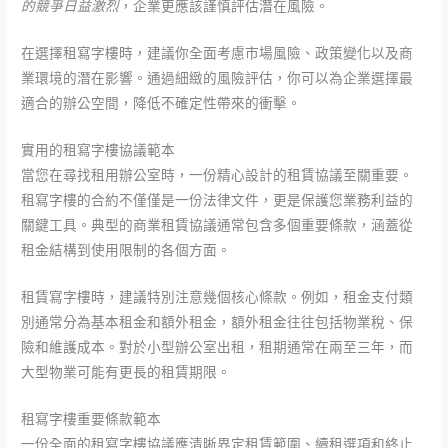
的競爭日益激烈
，企業更應該謹慎評估潛在風險。
在選擇租寫字樓時，建議你全面考慮市場風險、政策變化以及商
業環境的潛在影響。通過細緻的風險評估，你可以為企業選擇最
適合的辦公空間，降低不確定性帶來的衝擊。
實用的租寫字樓協議範本
當您在尋找租用辦公室時，一份精心設計的租賃協議至關重要。
租寫字樓的合約不僅僅是一份法律文件，更是保護您業務利益的
關鍵工具。典型的商業租賃協議通常包含多個重要條款，涵蓋從
租金結構到使用限制的各個方面。
租賃寫字樓時，建議特別注意幾個核心條款。例如，租金支付類
別通常分為基本租金和額外租金，額外租金往往包括物業稅、保
險和維護成本。對於小型辦公室出租，租期通常在兩至三年，而
大型物業可能有更長的租賃期限。
租寫字樓重要條款範本
一份全面的租寫字樓協議應清晰界定租賃範圍、續租選項和終止