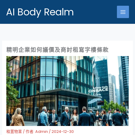
跳
AI Body Realm
至
主
要
內
容
精明企業如何議價及商討租寫字樓條款
租置物業
/ 作者:
Admin
/
2024-12-30