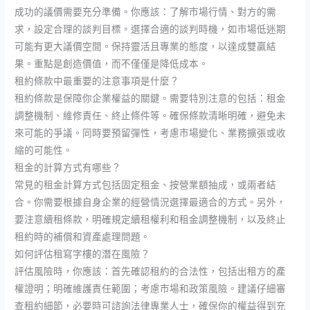
成功的議價需要充分準備。你應該：了解市場行情、對方的需
求，設定合理的談判目標。選擇合適的談判時機，如市場低迷期
可能有更大議價空間。保持靈活且專業的態度，以達成雙贏結
果。重點是創造價值，而不僅僅是降低成本。
租約條款中最重要的注意事項是什麼？
租約條款是保障你企業權益的關鍵。需要特別注意的包括：租金
調整機制、維修責任、終止條件等。確保條款清晰明確，避免未
來可能的爭議。同時要預留彈性，考慮市場變化、業務擴張或收
縮的可能性。
租金的計算方式有哪些？
常見的租金計算方式包括固定租金、按營業額抽成，或兩者結
合。你需要根據自身企業的經營情況選擇最適合的方式。另外，
要注意續租條款，明確規定續租權利和租金調整機制，以及終止
租約時的補償和資產處理問題。
如何評估租寫字樓的潛在風險？
評估風險時，你應該：首先確認租約的合法性，包括出租方的產
權證明；明確維護責任範圍；考慮市場和政策風險。建議仔細審
查租約細節，必要時可諮詢法律專業人士，確保你的權益得到充