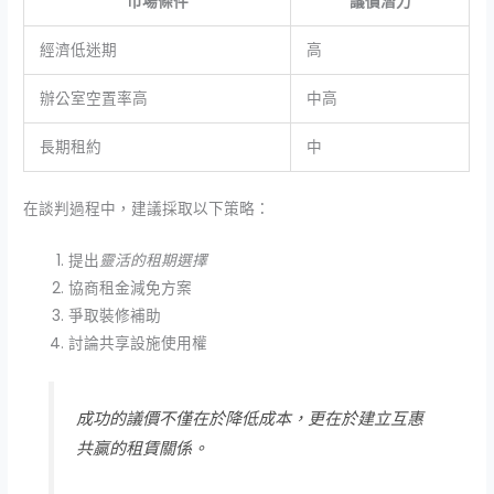
市場條件
議價潛力
經濟低迷期
高
辦公室空置率高
中高
長期租約
中
在談判過程中，建議採取以下策略：
提出
靈活的租期選擇
協商租金減免方案
爭取裝修補助
討論共享設施使用權
成功的議價不僅在於降低成本，更在於建立互惠
共贏的租賃關係。