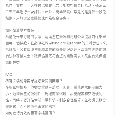
條件。實務上，大多數協議會包含市場調整租金的條款，通常每
三至五年進行一次評估。此外，商業租賃中常見的是提供一段免
租期，用於辦公室裝修或作為租金優惠。
如何釐清雙方責任
為避免未來可能的爭議，建議您在簽署租用辦公室協議前仔細審
閱每一個條款。務必明確界定landlord和tenant的具體責任，包
括維護、公共區域使用和潛在的意外情況處理。建議在簽署前諮
詢法律專業人士，確保協議既符合您的業務需求，又能有效保護
您的權益。
FAQ
租寫字樓前需要考慮哪些關鍵因素？
在租寫字樓時，你需要重點考慮以下因素：業務需求的空間大
小、地理位置的便利性、周邊商業環境、設施配套和交通便利
性。同時，要評估當前市場行情，制定合理預算，並考慮長期發
展需求，而不僅僅是眼前的需求。
如何進行有效的租寫字樓議價？