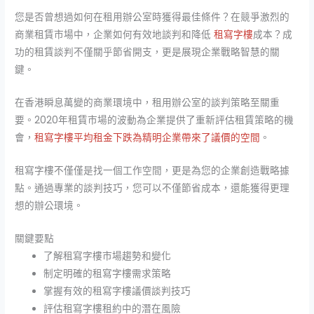
您是否曾想過如何在租用辦公室時獲得最佳條件？在競爭激烈的
商業租賃市場中，企業如何有效地談判和降低
租寫字樓
成本？成
功的租賃談判不僅關乎節省開支，更是展現企業戰略智慧的關
鍵。
在香港瞬息萬變的商業環境中，租用辦公室的談判策略至關重
要。2020年租賃市場的波動為企業提供了重新評估租賃策略的機
會，
租寫字樓平均租金下跌為精明企業帶來了議價的空間
。
租寫字樓不僅僅是找一個工作空間，更是為您的企業創造戰略據
點。通過專業的談判技巧，您可以不僅節省成本，還能獲得更理
想的辦公環境。
關鍵要點
了解租寫字樓市場趨勢和變化
制定明確的租寫字樓需求策略
掌握有效的租寫字樓議價談判技巧
評估租寫字樓租約中的潛在風險