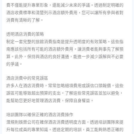
費不僅能提升專業形象，還能減少未來的爭議。透過制定明確的
酒店收費標準和清楚列示酒店額外費用，您可以讓所有參與者對
消費有清晰的了解。
透明酒店消費的策略
制定一套完整的旅館消費指南是提升透明度的有效策略。這些指
南應該包括所有可能的酒店額外費用，讓消費者能夠事先了解預
算。此外，保持與酒店的良好溝通，能進一步減少誤解與不必要
的爭議。
酒店消費中的常見誤區
許多人在酒店消費時，常常忽略細項費用或誤信口頭報價。這些
誤區可能導致超出預算的支出。了解這些常見誤區並加以避免，
能幫助您更好地管理酒店消費，保障自身權益。
培訓團隊以確保正確的酒店消費操作
潛規則娛樂公司在確保酒店消費透明度方面，透過培訓團隊來提
升每位成員的專業知識。透過定期的培訓，員工能夠熟悉正確的