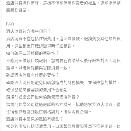
酒店消費操作流程，這樣不僅能保障消費者的權益，還能提高整
體服務質量。
FAQ
酒店消費包含哪些項目？
酒店消費不僅包括住宿費用，還涵蓋餐飲、服務費及其他額外費
用，這些都應在確認簽單時仔細核對。
如何確保口頭報價的準確性？
不應完全依賴口頭報價，您需要在宴請結束後仔細核對酒店消費
簽單，以確保報價與實際消費一致。
確認酒店消費有什麼必要性？
確認酒店消費能避免因疏忽造成的財務損失，並保障您的權益，
確保整體商務宴請的費用符合預期。
潛規則娛樂公司如何協助管理酒店消費？
潛規則娛樂公司透過嚴謹的監控機制，協助您掌控酒店消費，從
住宿預算規劃到飯店價格談判，確保消費合理。
酒店消費中常見的風險有哪些？
常見的風險包括隱藏費用、口頭報價與實際簽單不符等問題，這