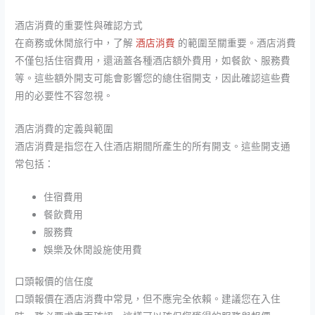
酒店消費的重要性與確認方式
在商務或休閒旅行中，了解
酒店消費
的範圍至關重要。酒店消費
不僅包括住宿費用，還涵蓋各種酒店額外費用，如餐飲、服務費
等。這些額外開支可能會影響您的總住宿開支，因此確認這些費
用的必要性不容忽視。
酒店消費的定義與範圍
酒店消費是指您在入住酒店期間所產生的所有開支。這些開支通
常包括：
住宿費用
餐飲費用
服務費
娛樂及休閒設施使用費
口頭報價的信任度
口頭報價在酒店消費中常見，但不應完全依賴。建議您在入住