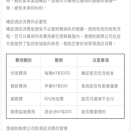
時，務必要求書面確認。這樣可以確保您獲得的服務與報價一
致，避免未來的糾紛。
確認酒店消費的必要性
確認酒店消費是避免不必要財務損失的關鍵。透過有效的核對流
程，您可以確保所有費用都在預算範圍內。潛規則娛樂公司在這
方面提供了監控和協助的角色，幫助您更好地管理酒店消費。
費用類別
範例
注意事項
住宿費用
每晚NT$3000
確認是否包含稅金
餐飲費用
早餐NT$500
查詢是否有套餐優惠
服務費
10%附加費
是否可選擇不支付
娛樂設施費用
游泳池NT$200
是否需要預約
潛規則娛樂公司對酒店消費的管理