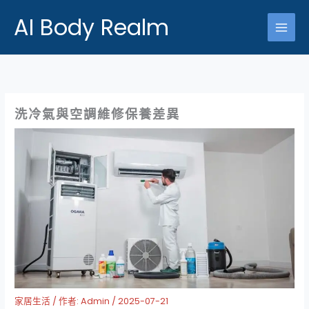
跳
AI Body Realm
至
主
要
內
容
洗冷氣與空調維修保養差異
家居生活
/ 作者:
Admin
/
2025-07-21