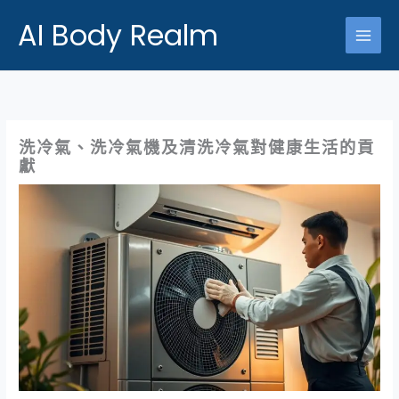
跳
AI Body Realm
至
主
要
內
容
洗冷氣、洗冷氣機及清洗冷氣對健康生活的貢
獻