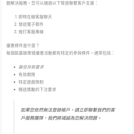
題解決服務。您可以通過以下管道聯繫客戶支援：
即時在線客服聊天
發送電子郵件
撥打客服專線
優惠條件是什麼？
每個歐贏娛樂城優惠活動都有特定的參與條件。通常包括：
最低存款要求
有效期限
特定遊戲限制
贈送獎勵的下注要求
如果您依然無法登錄帳戶，請立即聯繫我們的客
戶服務團隊，我們將竭誠為您解決問題。