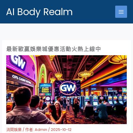
跳
AI Body Realm
至
主
要
內
容
最新歐贏娛樂城優惠活動火熱上線中
消閑娛樂
/ 作者:
Admin
/
2025-10-12