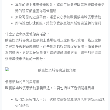
專業的線上賭場優惠體系，確保每位參與歐贏娛樂城優惠活
動的玩家都能獲得最佳體驗
安全可靠的遊戲平台，讓您安心參加歐贏娛樂城優惠活動
即時獎勵快速到賬，讓您享受歐贏娛樂城優惠活動的便利
什麼是歐贏娛樂城優惠活動？
歐贏娛樂城優惠活動是線上賭場吸引玩家的核心策略，為玩家提
供豐富多彩的遊戲體驗。這些創新的娛樂城促銷策略不僅僅是簡
單的贈送，更是為玩家量身打造的遊戲增值方案，這些都是歐贏
娛樂城優惠活動的一部分。
優惠活動的目的與意義
歐贏娛樂城優惠活動意義深遠，主要包括以下幾個關鍵目標：
吸引新玩家加入平台，透過歐贏娛樂城優惠活動讓新玩家感
受到熱情