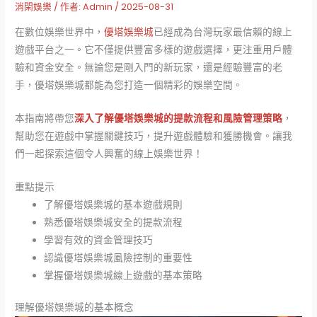
消閑娛樂
/ 作者:
Admin
/
2025-08-31
在數位娛樂世界中，
優塔娛樂城
已經成為台灣玩家最信賴的線上
遊戲平台之一。它不僅提供豐富多樣的遊戲選擇，更注重用戶體
驗和資金安全。無論您是剛入門的新玩家，還是經驗豐富的老
手，優塔娛樂城都能為您打造一個精彩的娛樂空間。
本指南將帶您
深入了解優塔娛樂城的提款流程和風險管理策略
，
幫助您在遊戲中掌握關鍵技巧，提升遊戲體驗和獲勝機會。讓我
們一起探索這個令人興奮的線上娛樂世界！
重點提示
了解優塔娛樂城的基本遊戲規則
熟悉優塔娛樂城安全的提款流程
學習有效的資金管理技巧
認識優塔娛樂城風險控制的重要性
掌握優塔娛樂城線上遊戲的基本策略
理解優塔娛樂城的基本概念