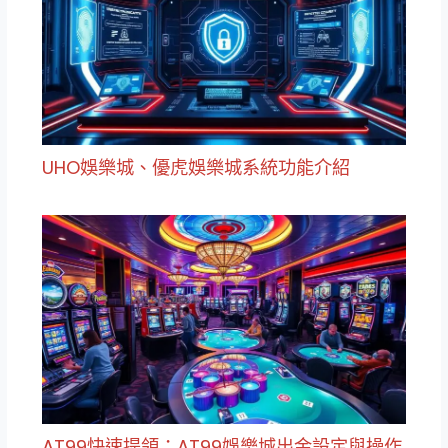
UHO娛樂城、優虎娛樂城系統功能介紹
AT99快速提領：AT99娛樂城出金設定與操作