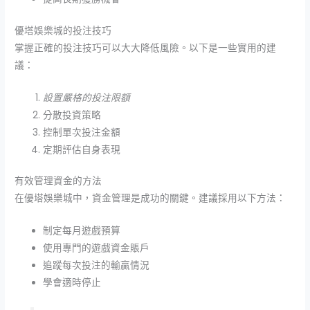
優塔娛樂城的投注技巧
掌握正確的投注技巧可以大大降低風險。以下是一些實用的建
議：
設置嚴格的投注限額
分散投資策略
控制單次投注金額
定期評估自身表現
有效管理資金的方法
在優塔娛樂城中，資金管理是成功的關鍵。建議採用以下方法：
制定每月遊戲預算
使用專門的遊戲資金賬戶
追蹤每次投注的輸贏情況
學會適時停止