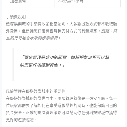
加密貨幣
30分鐘-2小時
手續費說明
優塔娛樂城的手續費政策相當透明。大多數提款方式都不收取額
外費用，但建議您仔細檢查每種支付方式的具體規定。
提醒：某
些銀行可能會收取轉帳手續費
。
「資金管理是成功的關鍵，瞭解提款流程可以幫
助您更好地控制資金。」
風險管理在優塔娛樂城中的重要性
在優塔娛樂城的娛樂世界中，風險管理就像是一張安全網。每一
位玩家都需要了解如何在享受遊戲樂趣的同時，也能保護自己的
資金安全。正確的風險管理策略可以幫助你在優塔娛樂城中獲得
更好的遊戲體驗。