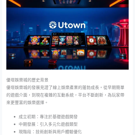
優塔娛樂城的歷史背景
優塔娛樂城的發展見證了線上娛樂產業的蓬勃成長。從早期簡單
的遊戲介面，到現在複雜的互動系統，平台不斷創新，為玩家帶
來更豐富的娛樂選擇。
成立初期：專注於基礎遊戲開發
中期發展：引入多元化遊戲類型
現階段：技術創新與用戶體驗優化