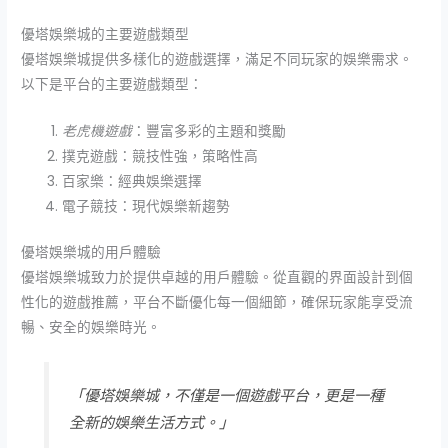
優塔娛樂城的主要遊戲類型
優塔娛樂城提供多樣化的遊戲選擇，滿足不同玩家的娛樂需求。
以下是平台的主要遊戲類型：
老虎機遊戲
：豐富多彩的主題和獎勵
撲克遊戲：競技性強，策略性高
百家樂：經典娛樂選擇
電子競技：現代娛樂新趨勢
優塔娛樂城的用戶體驗
優塔娛樂城致力於提供卓越的用戶體驗。從直觀的界面設計到個
性化的遊戲推薦，平台不斷優化每一個細節，確保玩家能享受流
暢、安全的娛樂時光。
「優塔娛樂城，不僅是一個遊戲平台，更是一種
全新的娛樂生活方式。」