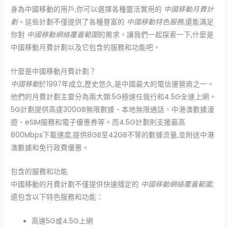
身為中國移動的用戶,你可以選擇各種靈活實用的
中國移動月費計
劃
。這些計劃不僅提供了各種豐富的
中國移動特色服務
,還能滿足
你對
中國移動網絡覆蓋範圍
的需求。讓我們一起探索一下,什麼是
中國移動月費計劃以及它包含的服務和功能吧。
什麼是中國移動月費計劃？
中國移動
於1997年成立,歷史悠久,是中國最大的電信運營商之一。
他們的月費計劃主要分為兩大類:5G極速任我行和4.5G全速上網。
5G計劃提供高達300GB無限數據、本地無限通話、中港澳數據漫
遊、eSIM服務和電子優惠券等。而4.5G計劃則支援最高
800Mbps下載速度,提供8GB至42GB不等的數據流量,並附送中港
澳數據和免行政費優惠。
包含的服務和功能
中國移動的月費計劃不僅提供快速穩定的
中國移動網絡覆蓋範圍
,
還包含以下特色服務和功能：
高速5G或4.5G上網