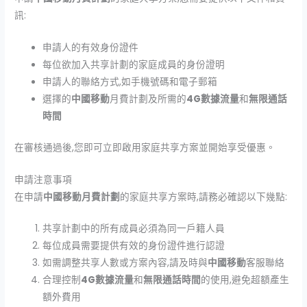
訊:
申請人的有效身份證件
每位欲加入共享計劃的家庭成員的身份證明
申請人的聯絡方式,如手機號碼和電子郵箱
選擇的
中國移動
月費計劃及所需的
4G數據流量
和
無限通話
時間
在審核通過後,您即可立即啟用家庭共享方案並開始享受優惠。
申請注意事項
在申請
中國移動月費計劃
的家庭共享方案時,請務必確認以下幾點:
共享計劃中的所有成員必須為同一戶籍人員
每位成員需要提供有效的身份證件進行認證
如需調整共享人數或方案內容,請及時與
中國移動
客服聯絡
合理控制
4G數據流量
和
無限通話時間
的使用,避免超額產生
額外費用