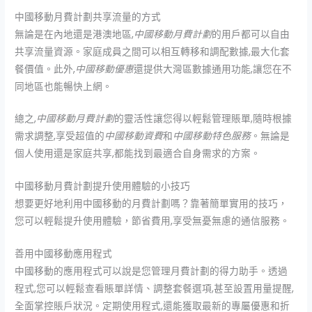
中國移動月費計劃共享流量的方式
無論是在內地還是港澳地區,
中國移動月費計劃
的用戶都可以自由
共享流量資源。家庭成員之間可以相互轉移和調配數據,最大化套
餐價值。此外,
中國移動優惠
還提供大灣區數據通用功能,讓您在不
同地區也能暢快上網。
總之,
中國移動月費計劃
的靈活性讓您得以輕鬆管理賬單,隨時根據
需求調整,享受超值的
中國移動資費
和
中國移動特色服務
。無論是
個人使用還是家庭共享,都能找到最適合自身需求的方案。
中國移動月費計劃提升使用體驗的小技巧
想要更好地利用中國移動的月費計劃嗎？靠著簡單實用的技巧，
您可以輕鬆提升使用體驗，節省費用,享受無憂無慮的通信服務。
善用中國移動應用程式
中國移動的應用程式可以說是您管理月費計劃的得力助手。透過
程式,您可以輕鬆查看賬單詳情、調整套餐選項,甚至設置用量提醒,
全面掌控賬戶狀況。定期使用程式,還能獲取最新的專屬優惠和折