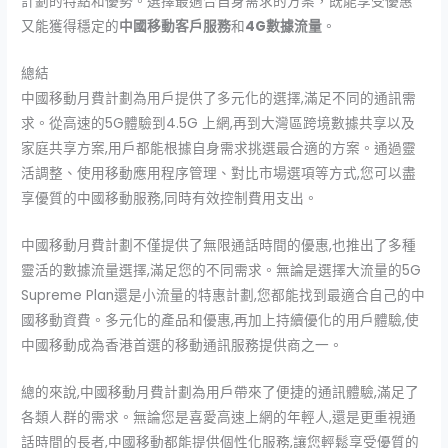
計劃的特點和優勢。選擇最適合自身需求的方案，既能享受優惠
又能獲得穩定的
中國移動客戶服務
和
4G數據流量
。
總結
中國移動月費計劃為用戶提供了多元化的選擇,滿足不同的通訊需
求。從高速的5G體驗到4.5G 上網,再到大灣區跨境數據共享以及
家庭共享方案,用戶都能根據自身需求挑選最合適的方案。通過靈
活調整、使用移動應用程序管理、對比市場選項等方式,您可以盡
享優質的中國移動服務,同時有效控制費用支出。
中國移動月費計劃不僅提供了無限通話時間的優惠,也推出了多種
靈活的數據流量選擇,滿足您的不同需求。無論是選擇大流量的5G
Supreme Plan還是小流量的特惠計劃,您都能找到最適合自己的中
國移動資費。多元化的產品和優惠,再加上持續優化的用戶體驗,使
中國移動成為香港首選的移動通訊服務提供商之一。
總的來說,中國移動月費計劃為用戶帶來了便捷的通訊體驗,滿足了
各類人群的需求。無論您是喜愛高速上網的年輕人,還是更重視通
話時間的長者,中國移動都能提供個性化服務,讓您輕鬆享受優質的