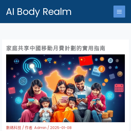
跳
AI Body Realm
至
主
要
內
容
家庭共享中國移動月費計劃的實用指南
數碼科技
/ 作者:
Admin
/
2025-01-08