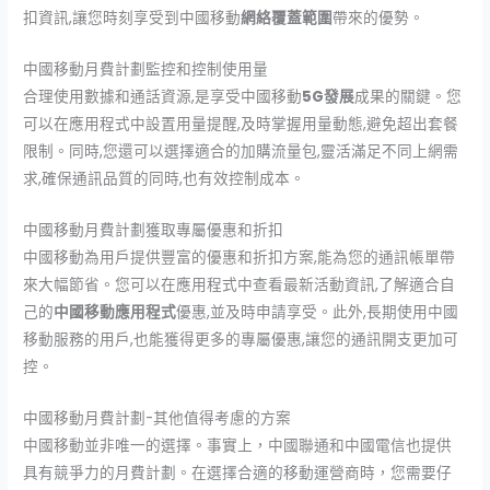
扣資訊,讓您時刻享受到中國移動
網絡覆蓋範圍
帶來的優勢。
中國移動月費計劃監控和控制使用量
合理使用數據和通話資源,是享受中國移動
5G發展
成果的關鍵。您
可以在應用程式中設置用量提醒,及時掌握用量動態,避免超出套餐
限制。同時,您還可以選擇適合的加購流量包,靈活滿足不同上網需
求,確保通訊品質的同時,也有效控制成本。
中國移動月費計劃獲取專屬優惠和折扣
中國移動為用戶提供豐富的優惠和折扣方案,能為您的通訊帳單帶
來大幅節省。您可以在應用程式中查看最新活動資訊,了解適合自
己的
中國移動應用程式
優惠,並及時申請享受。此外,長期使用中國
移動服務的用戶,也能獲得更多的專屬優惠,讓您的通訊開支更加可
控。
中國移動月費計劃-其他值得考慮的方案
中國移動並非唯一的選擇。事實上，中國聯通和中國電信也提供
具有競爭力的月費計劃。在選擇合適的移動運營商時，您需要仔