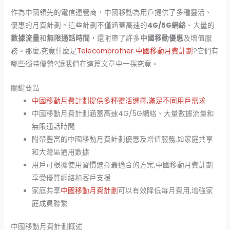
作為中國領先的電信運營商，中國移動為用戶提供了多種靈活、
優惠的月費計劃。這些計劃不僅涵蓋高速的
4G/5G網絡
、大量的
數據流量
和
無限通話時間
，還附帶了許多
中國移動優惠
及增值服
務。那麼,究竟什麼是
Telecombrother 中國移動月費計劃
?它們有
哪些獨特優勢?讓我們在這篇文章中一探究竟。
關鍵要點
中國移動月費計劃提供多種靈活選擇,滿足不同用戶需求
中國移動月費計劃涵蓋高速4G/5G網絡、大量數據流量和
無限通話時間
附帶豐富的中國移動月費計劃優惠及增值服務,如家庭共享
和大灣區通用數據
用戶可根據使用習慣選擇最適合的方案,中國移動月費計劃
享受優質網絡和客戶支援
家庭共享
中國移動月費計劃
可以有效降低每月費用,增強家
庭成員聯繫
中國移動月費計劃概述