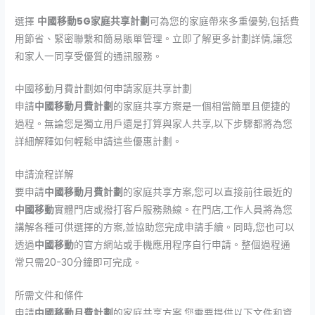
選擇
中國移動5G家庭共享計劃
可為您的家庭帶來多重優勢,包括費
用節省、緊密聯繫和簡易賬單管理。立即了解更多計劃詳情,讓您
和家人一同享受優質的通訊服務。
中國移動月費計劃如何申請家庭共享計劃
申請
中國移動月費計劃
的家庭共享方案是一個相當簡單且便捷的
過程。無論您是獨立用戶還是打算與家人共享,以下步驟都將為您
詳細解釋如何輕鬆申請這些優惠計劃。
申請流程詳解
要申請
中國移動月費計劃
的家庭共享方案,您可以直接前往最近的
中國移動
實體門店或撥打客戶服務熱線。在門店,工作人員將為您
講解各種可供選擇的方案,並協助您完成申請手續。同時,您也可以
透過
中國移動
的官方網站或手機應用程序自行申請。整個過程通
常只需20-30分鐘即可完成。
所需文件和條件
申請
中國移動月費計劃
的家庭共享方案,您需要提供以下文件和資