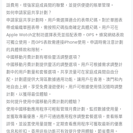
話費用，增強家庭成員間的聯繫，並提供便捷的賬單管理。
如何申請家庭共享計劃？
申請家庭共享計劃時，用戶需選擇適合的表帶尺碼。對於單圈表
帶或編織單圈表帶，需按照尺碼指南確定具體尺碼。用戶可在
Apple Watch定制坊選擇表壳並搭配表帶。GPS + 蜂窝網絡表款
可獨立使用，而GPS表款需連接iPhone使用。申請時需注意計劃
的具體條款和限制。
中國移動月費計劃有哪些靈活調整選項？
中國移動月費計劃提供靈活的調整選項。用戶可根據需求調整計
劃中的用戶數量和套餐選項。共享流量可在家庭成員間自由分
配。計劃還提供大灣區數據通用功能，讓用戶在香港、澳門和內
地自由上網，享受免費漫遊便利。用戶可根據使用情況隨時調整
計劃，以獲得最佳體驗。
如何提升使用中國移動月費計劃的體驗？
使用中國移動應用程序可輕鬆管理月費計劃，監控數據使用量，
並獲取專屬優惠。用戶可通過應用程序調整套餐選項，查看賬單
詳情，並設置使用量提醒。定期查看應用程序可獲取最新的優惠
信息和折扣。善用這些功能可有效提升使用體驗，節省費用。