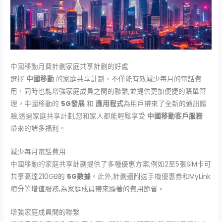
中國移動月費計劃家庭共享計劃的好處
選擇
中國移動
的家庭共享計劃，不僅能有效減少每月的電話費
用，同時也能增強家庭成員之間的聯繫,並提供更加便捷的賬單管
理。中國移動的
5G發展
和
應用程式
為用戶帶來了全新的通訊體
驗,透過家庭共享計劃,您和家人都能輕鬆享受
中國移動客戶服務
帶來的諸多福利。
減少每月電話費用
中國移動的家庭共享計劃提供了多種優惠方案,例如2至5張SIM卡可
共享高達210GB的
5G數據
。此外,計劃還附送手機優惠券和MyLink
積分等增值服務,為家庭成員帶來顯著的費用節省。
增強家庭成員間的聯繫