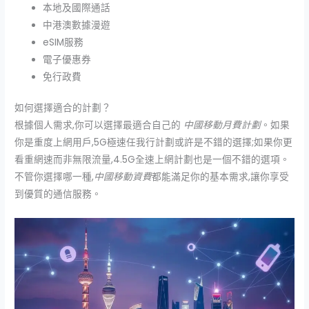
本地及國際通話
中港澳數據漫遊
eSIM服務
電子優惠券
免行政費
如何選擇適合的計劃？
根據個人需求,你可以選擇最適合自己的
中國移動月費計劃
。如果
你是重度上網用戶,5G極速任我行計劃或許是不錯的選擇;如果你更
看重網速而非無限流量,4.5G全速上網計劃也是一個不錯的選項。
不管你選擇哪一種,
中國移動資費
都能滿足你的基本需求,讓你享受
到優質的通信服務。