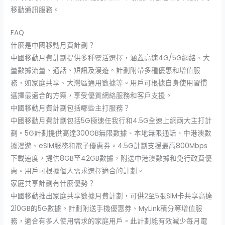
移動通訊服務。
FAQ
什麼是中國移動月費計劃？
中國移動月費計劃提供多種靈活選擇，涵蓋高速4G/5G網絡、大
量數據流量、通話、短訊及漫遊。計劃附帶多種優惠和增值服
務，如家庭共享、大灣區通用數據等。用戶可根據自身使用習慣
選擇最適合的方案，享受優質網絡服務和客戶支援。
中國移動月費計劃包括哪些主打服務？
中國移動月費計劃包括5G極速任我行和4.5G全速上網兩大主打計
劃。5G計劃提供高達300GB無限數據、本地無限通話、中港澳數
據漫遊、eSIM服務和電子優惠券。4.5G計劃支援最高800Mbps
下載速度，提供8GB至42GB數據，附送中港澳數據和免行政費優
惠。用戶可根據個人需求選擇適合的計劃。
家庭共享計劃有什麼優勢？
中國移動推出家庭共享數據月費計劃，可供2至5張SIM卡共享高達
210GB的5G數據。計劃附送手機優惠券、MyLink積分等增值服
務，適合有多人使用需求的家庭用戶。此計劃能有效減少每月電