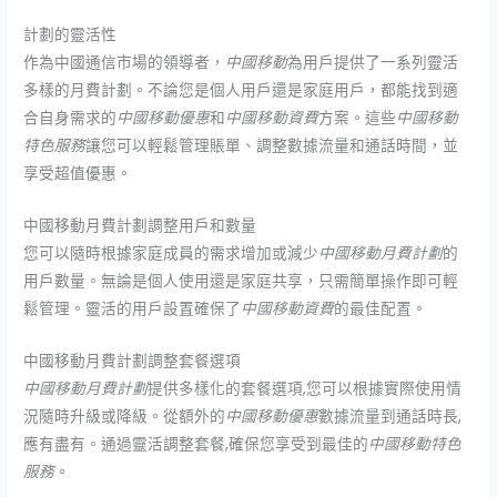
計劃的靈活性
作為中國通信市場的領導者，
中國移動
為用戶提供了一系列靈活
多樣的月費計劃。不論您是個人用戶還是家庭用戶，都能找到適
合自身需求的
中國移動優惠
和
中國移動資費
方案。這些
中國移動
特色服務
讓您可以輕鬆管理賬單、調整數據流量和通話時間，並
享受超值優惠。
中國移動月費計劃調整用戶和數量
您可以隨時根據家庭成員的需求增加或減少
中國移動月費計劃
的
用戶數量。無論是個人使用還是家庭共享，只需簡單操作即可輕
鬆管理。靈活的用戶設置確保了
中國移動資費
的最佳配置。
中國移動月費計劃調整套餐選項
中國移動月費計劃
提供多樣化的套餐選項,您可以根據實際使用情
況隨時升級或降級。從額外的
中國移動優惠
數據流量到通話時長,
應有盡有。通過靈活調整套餐,確保您享受到最佳的
中國移動特色
服務
。