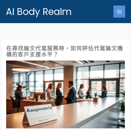
跳
AI Body Realm
至
主
要
內
容
在尋找論文代寫服務時，如何評估代寫論文機
構的客戶支援水平？