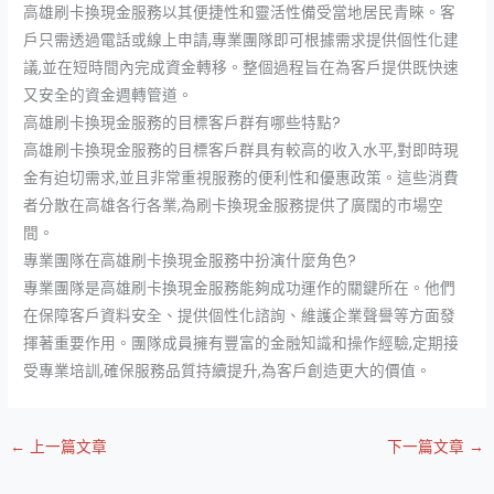
高雄刷卡換現金服務以其便捷性和靈活性備受當地居民青睞。客
戶只需透過電話或線上申請,專業團隊即可根據需求提供個性化建
議,並在短時間內完成資金轉移。整個過程旨在為客戶提供既快速
又安全的資金週轉管道。
高雄刷卡換現金服務的目標客戶群有哪些特點?
高雄刷卡換現金服務的目標客戶群具有較高的收入水平,對即時現
金有迫切需求,並且非常重視服務的便利性和優惠政策。這些消費
者分散在高雄各行各業,為刷卡換現金服務提供了廣闊的市場空
間。
專業團隊在高雄刷卡換現金服務中扮演什麼角色?
專業團隊是高雄刷卡換現金服務能夠成功運作的關鍵所在。他們
在保障客戶資料安全、提供個性化諮詢、維護企業聲譽等方面發
揮著重要作用。團隊成員擁有豐富的金融知識和操作經驗,定期接
受專業培訓,確保服務品質持續提升,為客戶創造更大的價值。
←
上一篇文章
下一篇文章
→