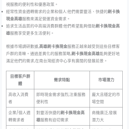
視服務的便利性和優惠政策。
經常性資金週轉需求的企業和個人:他們需要靈活、快捷的
刷卡換
現金高雄
服務來滿足營運資金需求。
追求生活品質的中高端消費群體:他們希望能夠借助
刷卡換現金高
雄
服務享受更多生活便利。
根據市場調研數據,
高雄刷卡換現金
服務正越來越受到這些目標客
戶群的青睞。通過差異化的服務策略,
刷卡換現金高雄
能夠更好地
滿足他們的需求,在南台灣經濟中心享有廣闊的發展前景。
目標客戶群
需求特點
市場潛力
體
高收入消費
即時現金需求強烈,注重服務
龐大且穩定的市
者
便利性
場空間
企業/個人週
對靈活快捷的
刷卡換現金高
商機廣泛,發展
轉需求者
雄
服務有迫切需求
潛力大