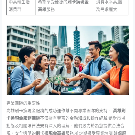
中高端生活
希望享受便捷的
刷卡換現金
消費水平高,服
消費群
高雄
服務
務需求龐大
專業團隊的重要性
高雄刷卡換現金服務的成功運作離不開專業團隊的支持。
高雄刷
卡換現金服務團隊
不僅擁有豐富的金融知識和操作經驗,還對市場
動態及相關法律法規有深入的理解。他們致力於為您提供合法合
規、安全透明的
刷卡換現金高雄
服務,並定期接受專業培訓,確保服