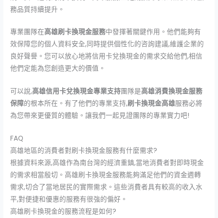
務品質持續提升。
專業團隊在
高雄刷卡換現金服務
中發揮著關鍵作用。他們能夠有
效保障您的個人資料安全,同時提供個性化的咨詢建議,維護企業的
良好聲譽。您可以放心地將信用卡兌換現金的需求交給他們,相信
他們定能為您創造更大的價值。
可以說,
高雄信用卡兌換現金專業支持
團隊是
高雄消費換現金服務
保障
的根本所在。有了他們的專業支持,
刷卡換現金高雄
服務必將
為您帶來更優質的體驗。讓我們一起見證團隊的專業實力吧!
FAQ
高雄地區的消費者對刷卡換現金服務有什麼需求?
根據資料來源,高雄作為南台灣的經濟重鎮,當地消費者對即時現金
的需求相當殷切。高雄刷卡換現金服務能夠滿足他們的資金週轉
需求,切合了當地居民的實際需求。這些消費者具有較高的收入水
平,對便捷和優惠的服務有很強的偏好。
高雄刷卡換現金的服務流程是如何?