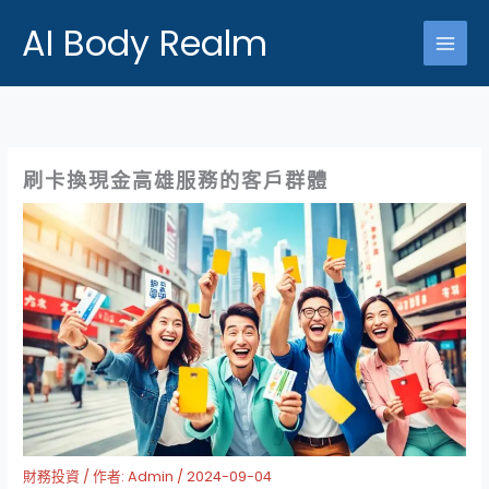
跳
AI Body Realm
至
主
要
內
容
刷卡換現金高雄服務的客戶群體
財務投資
/ 作者:
Admin
/
2024-09-04