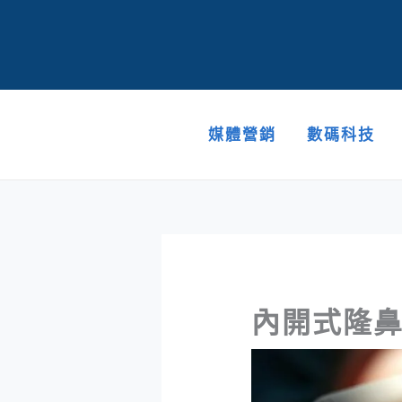
跳
至
主
要
內
容
媒體營銷
數碼科技
內開式隆