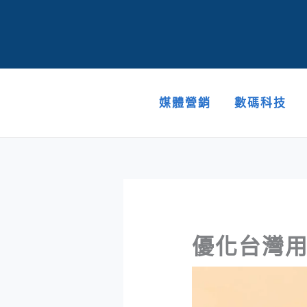
跳
至
主
要
內
容
媒體營銷
數碼科技
優化台灣