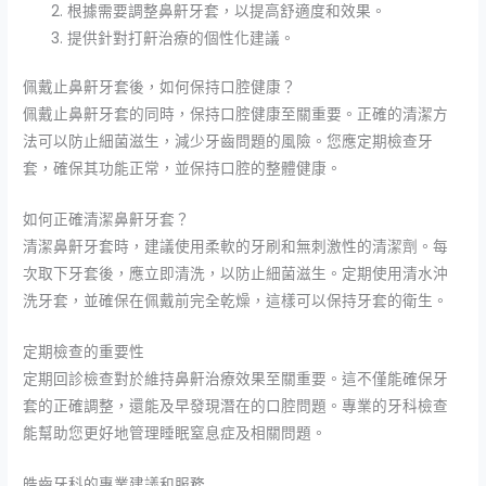
根據需要調整鼻鼾牙套，以提高舒適度和效果。
提供針對打鼾治療的個性化建議。
佩戴止鼻鼾牙套後，如何保持口腔健康？
佩戴止鼻鼾牙套的同時，保持口腔健康至關重要。正確的清潔方
法可以防止細菌滋生，減少牙齒問題的風險。您應定期檢查牙
套，確保其功能正常，並保持口腔的整體健康。
如何正確清潔鼻鼾牙套？
清潔鼻鼾牙套時，建議使用柔軟的牙刷和無刺激性的清潔劑。每
次取下牙套後，應立即清洗，以防止細菌滋生。定期使用清水沖
洗牙套，並確保在佩戴前完全乾燥，這樣可以保持牙套的衛生。
定期檢查的重要性
定期回診檢查對於維持鼻鼾治療效果至關重要。這不僅能確保牙
套的正確調整，還能及早發現潛在的口腔問題。專業的牙科檢查
能幫助您更好地管理睡眠窒息症及相關問題。
皓齒牙科的專業建議和服務