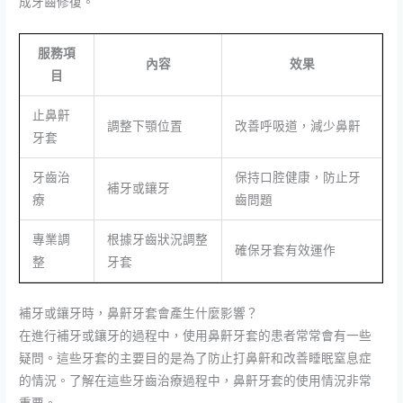
成牙齒修復。
服務項
內容
效果
目
止鼻鼾
調整下顎位置
改善呼吸道，減少鼻鼾
牙套
牙齒治
保持口腔健康，防止牙
補牙或鑲牙
療
齒問題
專業調
根據牙齒狀況調整
確保牙套有效運作
整
牙套
補牙或鑲牙時，鼻鼾牙套會產生什麼影響？
在進行補牙或鑲牙的過程中，使用鼻鼾牙套的患者常常會有一些
疑問。這些牙套的主要目的是為了防止打鼻鼾和改善睡眠窒息症
的情況。了解在這些牙齒治療過程中，鼻鼾牙套的使用情況非常