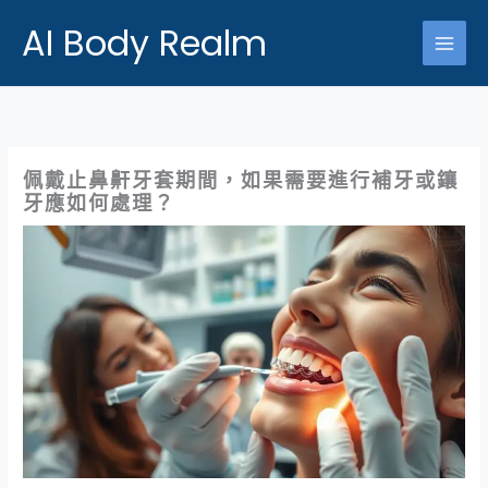
跳
AI Body Realm
至
主
要
內
容
佩戴止鼻鼾牙套期間，如果需要進行補牙或鑲
牙應如何處理？