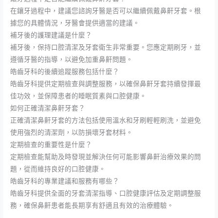
在鑲牙過程中，建議您諮詢牙醫是否可以繼續佩戴鼻鼾牙套。根
據您的具體情況，牙醫會提供適當的建議。
補牙後的護理建議是什麼？
補牙後，保持口腔清潔及牙套衛生非常重要。您應定期刷牙，並
遵循牙醫的指導，以避免加重鼻鼾問題。
皓齒牙科的後續追蹤服務包括什麼？
皓齒牙科提供定期檢查與調整服務，以確保鼻鼾牙套持續發揮最
佳功效，並保障患者的睡眠質素與口腔健康。
如何正確清潔鼻鼾牙套？
正確清潔鼻鼾牙套的方法包括使用溫水和牙刷輕輕刷洗，並避免
使用強烈的清潔劑，以防損壞牙套材料。
定期檢查的重要性是什麼？
定期檢查能幫助及時發現並解決任何可能影響鼻鼾治療效果的問
題，從而維持良好的口腔健康。
皓齒牙科的專業建議和服務有哪些？
皓齒牙科提供全面的牙套清潔指導、口腔健康評估及定期調整服
務，確保鼻鼾患者能長期享有舒適且有效的治療體驗。