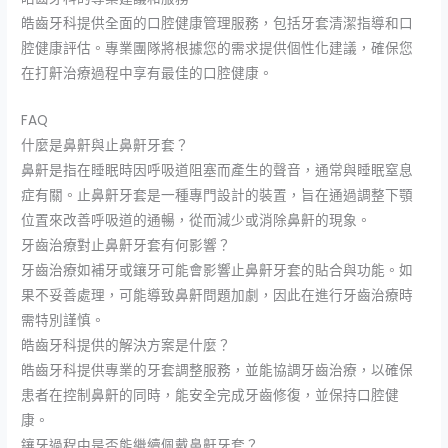
皓齒牙科提供全面的口腔健康管理服務，包括牙套清潔指導和口
腔健康評估。專業團隊將根據您的需求提供個性化建議，確保您
在打鼾治療過程中享有最佳的口腔健康。
FAQ
什麼是鼻鼾與止鼻鼾牙套？
鼻鼾是指在睡眠時因呼吸道阻塞而產生的聲音，通常與睡眠窒息
症有關。止鼻鼾牙套是一種專門設計的裝置，旨在通過調整下顎
位置來改善呼吸道的通暢，從而減少或消除鼻鼾的現象。
牙齒治療對止鼻鼾牙套有何影響？
牙齒治療如補牙或鑲牙可能會影響止鼻鼾牙套的貼合與功能。如
果不妥善處理，可能導致鼻鼾問題加劇，因此在進行牙齒治療時
需特別謹慎。
皓齒牙科提供的解決方案是什麼？
皓齒牙科提供專業的牙套調整服務，並能協調牙齒治療，以確保
患者在控制鼻鼾的同時，能安全完成牙齒修復，並保持口腔健
康。
鑲牙過程中是否能繼續佩戴鼻鼾牙套？